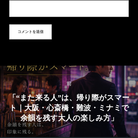
前
「“また来る人”は、帰り際がスマー
ト｜大阪・心斎橋・難波・ミナミで
余韻を残す大人の楽しみ方」