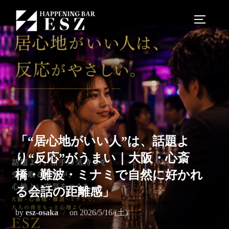
「“居心地がいい人”は、話題よ
り“反応”がうまい｜大阪・心斎
橋・難波・ミナミで自然に好かれ
る会話の距離感」
by
esz-osaka
on
2026/5/16/(土)