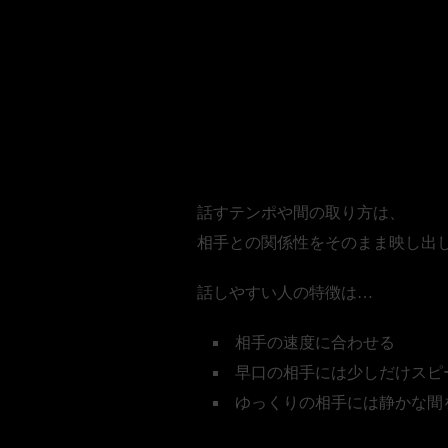
■3. 距離感
会話のテンポを相
話すテンポや間の取り方は、
相手との関係性をそのまま映し出
話しやすい人の特徴は…
相手の速度に合わせる
早口の相手には少しだけスピ
ゆっくりの相手には静かな間