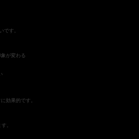
安心の入口になる
いです。
印象が変わる
い
、
常に効果的です。
ます。