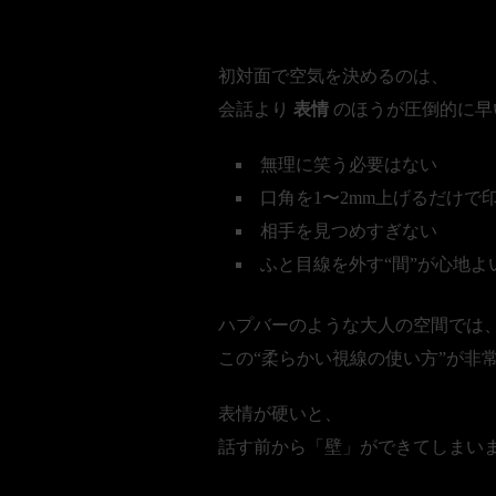
表情の柔らかさが
初対面で空気を決めるのは、
会話より
表情
のほうが圧倒的に早
無理に笑う必要はない
口角を1〜2mm上げるだけで
相手を見つめすぎない
ふと目線を外す“間”が心地よ
ハプバーのような大人の空間では
この“柔らかい視線の使い方”が非
表情が硬いと、
話す前から「壁」ができてしまい