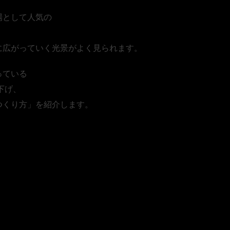
場として人気の
に広がっていく光景がよく見られます。
っている
下げ、
つくり方」を紹介します。
しやすい人」は言葉より
い