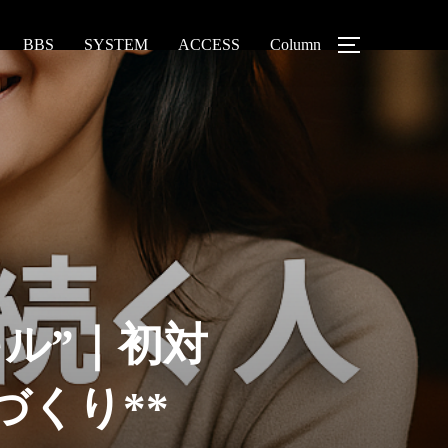
BBS
SYSTEM
ACCESS
Column
ル”｜初対
くり**