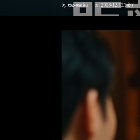
by
esz-osaka
on
2025/12/12/(金)