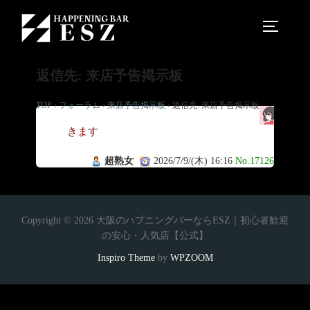
返信先: 来店予告掲示板
TOP
›
フォーラム
›
来店予告掲示板
›
返信先: 来店予告掲示板
行
きます
超熟女
2026/7/9/(木) 16:16
No.17126
Copyright © 2026 大阪のハプニングバーならESZ｜初心者歓迎
の安心・人気店【公式】
Inspiro Theme
by
WPZOOM