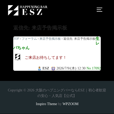
返信先: 来店予告掲示板
生
TOP
›
フォーラム
›
来店予告掲示板
›
返信先: 来店予告掲示板
レ
バちゃん
ご来店お待ちしてます！
ESZ
2026/7/9/(木) 12:30
No.17092
Copyright © 2026 大阪のハプニングバーならESZ｜初心者歓迎
の安心・人気店【公式】
Inspiro Theme
by
WPZOOM