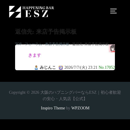
返信先: 来店予告掲示板
TOP
›
フォーラム
›
来店予告掲示板
›
返信先: 来店予告掲示板
行
きます
みじんこ
2026/7/7/(火) 23:21
No.17052
Copyright © 2026 大阪のハプニングバーならESZ｜初心者歓迎
の安心・人気店【公式】
Inspiro Theme
by
WPZOOM