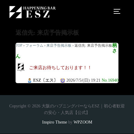
返信先: 来店予告掲示板
柄
TOP
›
フォーラム
›
来店予告掲示板
›
返信先: 来店予告掲示板
さ
ん
ご来店お待ちしております！！
ESZ〔エス〕
2026/7/5/(日) 19:21
No.16940
Copyright © 2026 大阪のハプニングバーならESZ｜初心者歓迎
の安心・人気店【公式】
Inspiro Theme
by
WPZOOM