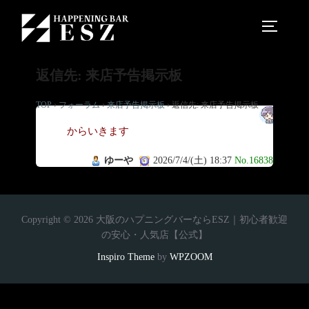
返信先: 来店予告掲示板
TOP
›
フォーラム
›
来店予告掲示板
›
返信先: 来店予告掲示板
今
からいきます
ゆーや
2026/7/4/(土) 18:37
No.16838
Copyright © 2026 大阪のハプニングバーならESZ｜初心者歓迎
の安心・人気店【公式】
Inspiro Theme
by
WPZOOM