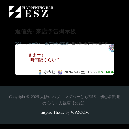
返信先: 来店予告掲示板
TOP
›
フォーラム
›
来店予告掲示板
›
返信先: 来店予告掲示板
い
きまーす
1時間後くらい？
ゆうじ
2026/7/4/(土) 18:33
No.16836
Copyright © 2026 大阪のハプニングバーならESZ｜初心者歓迎
の安心・人気店【公式】
Inspiro Theme
by
WPZOOM