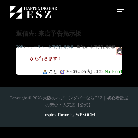
返信先: 来店予告掲示板
TOP
›
フォーラム
›
来店予告掲示板
›
返信先: 来店予告掲示板
今
から行きます！
こと
2026/6/30/(火) 20:32
No.16558
Copyright © 2026 大阪のハプニングバーならESZ｜初心者歓迎
の安心・人気店【公式】
Inspiro Theme
by
WPZOOM