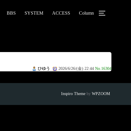
BBS
SYSTEM
ACCESS
Column
ひゆう
2026/6/26/(金) 22:44
No.16304
Inspiro Theme
by
WPZOOM