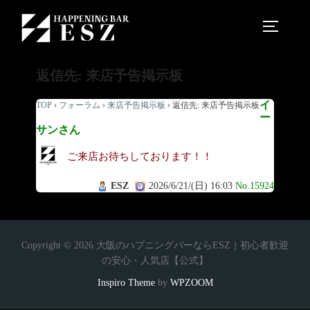
返信先: 来店予告掲示板
イ
TOP
›
フォーラム
›
来店予告掲示板
›
返信先: 来店予告掲示板
ー
サンさん
ご来店お待ちしております！！
ESZ
2026/6/21/(日) 16:03
No.15924
Copyright © 2026 大阪のハプニングバーならESZ｜初心者歓迎
の安心・人気店【公式】
Inspiro Theme
by
WPZOOM