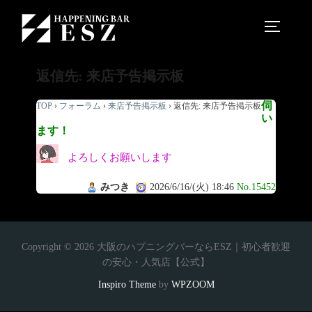
返信先: 来店予告掲示板
伺
TOP
›
フォーラム
›
来店予告掲示板
›
返信先: 来店予告掲示板
い
ます！
よろしくお願いします
みつき
2026/6/16/(火) 18:46
No.15452
Copyright © 2026 大阪のハプニングバーならESZ｜初心者歓迎
の安心・人気店【公式】
Inspiro Theme
by
WPZOOM