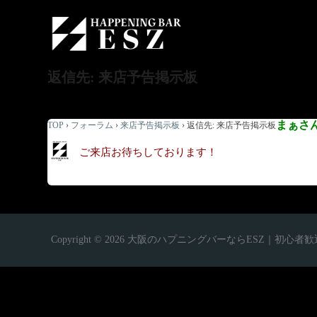
返信先: 来店予告掲示板
まぁさ
TOP
›
フォーラム
›
来店予告掲示板
›
返信先: 来店予告掲示板
ご来店お待ちしております！
Copyright © 2026 大阪のハプニングバーならESZ｜初