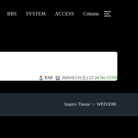
BBS
SYSTEM
ACCESS
Column
ESZ
2026/6/13/(土) 22:24
No.15310
Inspiro Theme
by
WPZOOM