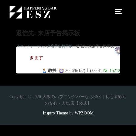
返信先: 来店予告掲示板
TOP
›
フォーラム
›
来店予告掲示板
›
返信先: 来店予告掲示板
行
きます
教授
2026/6/13/(土) 00:41
No.15212
Copyright © 2026 大阪のハプニングバーならESZ｜初心者歓迎
の安心・人気店【公式】
Inspiro Theme
by
WPZOOM