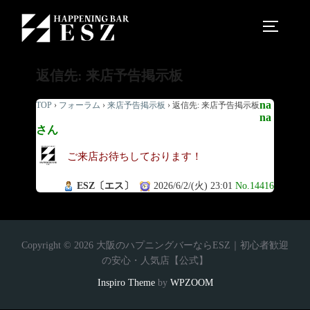
返信先: 来店予告掲示板
na
TOP
›
フォーラム
›
来店予告掲示板
›
返信先: 来店予告掲示板
na
さん
ご来店お待ちしております！
ESZ〔エス〕
2026/6/2/(火) 23:01
No.14416
Copyright © 2026 大阪のハプニングバーならESZ｜初心者歓迎
の安心・人気店【公式】
Inspiro Theme
by
WPZOOM