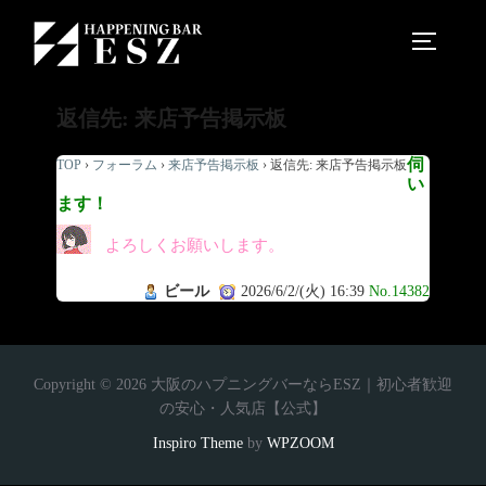
返信先: 来店予告掲示板
伺
TOP
›
フォーラム
›
来店予告掲示板
›
返信先: 来店予告掲示板
い
ます！
よろしくお願いします。
ビール
2026/6/2/(火) 16:39
No.14382
Copyright © 2026 大阪のハプニングバーならESZ｜初心者歓迎
の安心・人気店【公式】
Inspiro Theme
by
WPZOOM