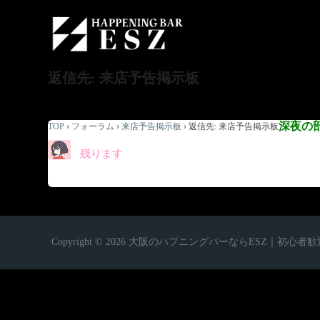
返信先: 来店予告掲示板
深夜の
TOP
›
フォーラム
›
来店予告掲示板
›
返信先: 来店予告掲示板
残ります
Copyright © 2026 大阪のハプニングバーならESZ｜初