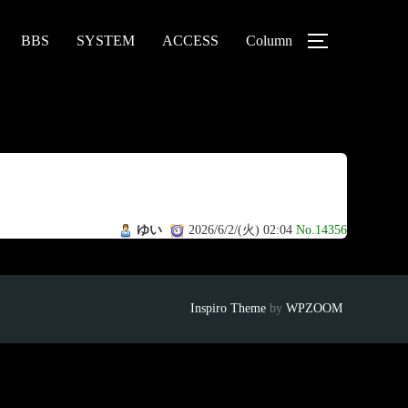
BBS
SYSTEM
ACCESS
Column
ゆい
2026/6/2/(火) 02:04
No.14356
Inspiro Theme
by
WPZOOM