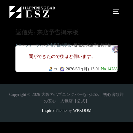
返信先: 来店予告掲示板
TOP
›
フォーラム
›
来店予告掲示板
›
返信先: 来店予告掲示板
時
間ができたので後ほど伺います。
ts
2026/6/1/(月) 13:01
No.14288
Copyright © 2026 大阪のハプニングバーならESZ｜初心者歓迎
の安心・人気店【公式】
Inspiro Theme
by
WPZOOM