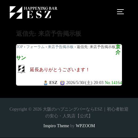
返信先: 来店予告掲示板
京
TOP
›
フォーラム
›
来店予告掲示板
›
返信先: 来店予告掲示板
介
サン
延長ありがとうございます！
ESZ
2026/5/30/(土) 20:03
No.14164
Copyright © 2026 大阪のハプニングバーならESZ｜初心者歓迎
の安心・人気店【公式】
Inspiro Theme
by
WPZOOM