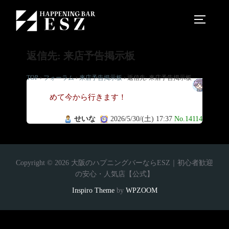
返信先: 来店予告掲示板
TOP
›
フォーラム
›
来店予告掲示板
›
返信先: 来店予告掲示板
初
めて今から行きます！
せいな
2026/5/30/(土) 17:37
No.14114
Copyright © 2026 大阪のハプニングバーならESZ｜初心者歓迎
の安心・人気店【公式】
Inspiro Theme
by
WPZOOM