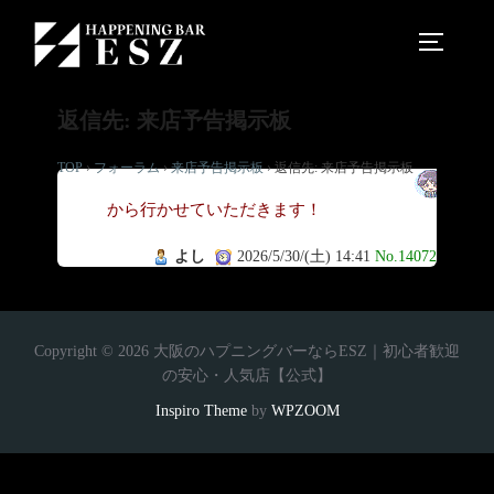
返信先: 来店予告掲示板
TOP
›
フォーラム
›
来店予告掲示板
›
返信先: 来店予告掲示板
今
から行かせていただきます！
よし
2026/5/30/(土) 14:41
No.14072
Copyright © 2026 大阪のハプニングバーならESZ｜初心者歓迎
の安心・人気店【公式】
Inspiro Theme
by
WPZOOM