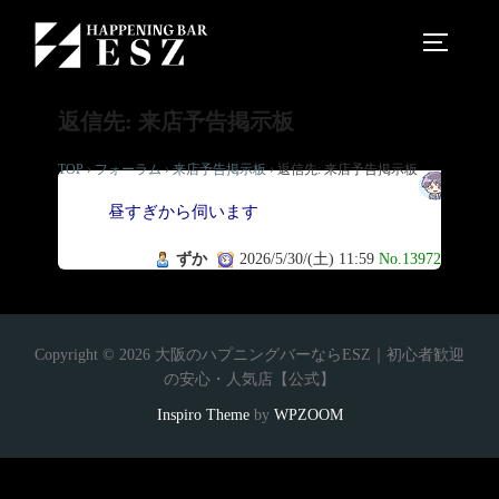
返信先: 来店予告掲示板
TOP
›
フォーラム
›
来店予告掲示板
›
返信先: 来店予告掲示板
お
昼すぎから伺います
ずか
2026/5/30/(土) 11:59
No.13972
Copyright © 2026 大阪のハプニングバーならESZ｜初心者歓迎
の安心・人気店【公式】
Inspiro Theme
by
WPZOOM