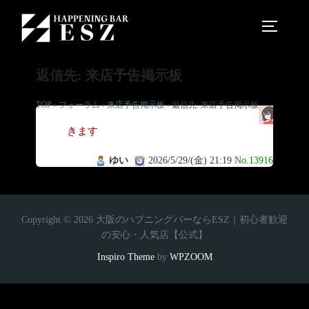
返信先: 来店予告掲示板
TOP
›
フォーラム
›
来店予告掲示板
›
返信先: 来店予告掲示板
い
きます
ゆい
2026/5/29/(金) 21:19
No.13916
Copyright © 2026 大阪のハプニングバーならESZ｜初心者歓迎
の安心・人気店【公式】
Inspiro Theme
by
WPZOOM