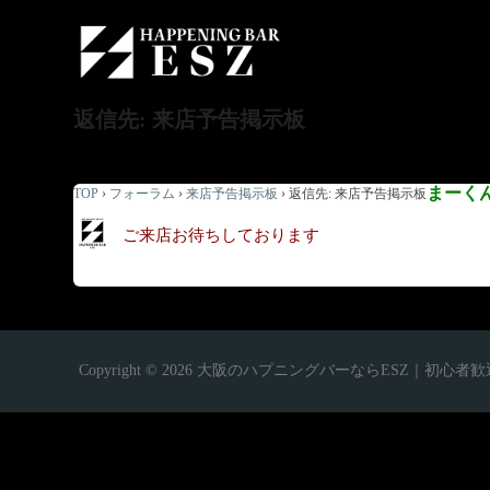
返信先: 来店予告掲示板
まーく
TOP
›
フォーラム
›
来店予告掲示板
›
返信先: 来店予告掲示板
ご来店お待ちしております
Copyright © 2026 大阪のハプニングバーならESZ｜初