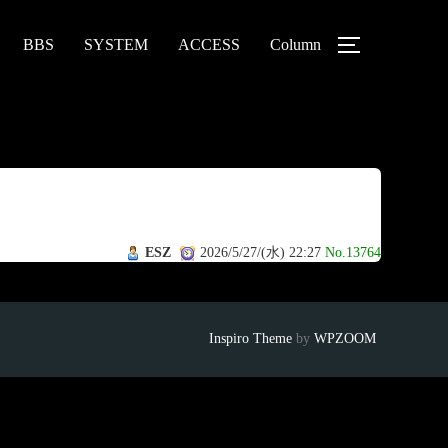
BBS
SYSTEM
ACCESS
Column
ESZ
2026/5/27/(水) 22:27
No.13764
Inspiro Theme
by
WPZOOM