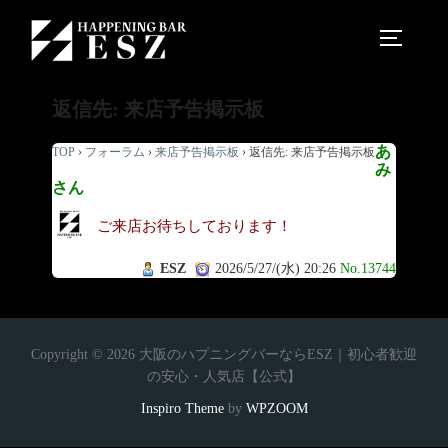
返信先: 来店予告掲示板
あ
TOP
›
フォーラム
›
来店予告掲示板
›
返信先: 来店予告掲示板
み
さん
ご来店お待ちしております！
ESZ
2026/5/27/(水) 20:26
No.13744
Copyright © 2026 大阪のハプニングバーならESZ｜初心者歓迎
の安心・人気店【公式】
Inspiro Theme
by
WPZOOM