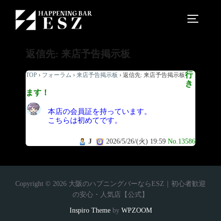
返信先: 来店予告掲示板
行
TOP
›
フォーラム
›
来店予告掲示板
›
返信先: 来店予告掲示板
き
ます！
本店の会員証を持っています。
こちらは初めてです。
J
2026/5/26/(火) 19:59
No.13586
Copyright © 2026 大阪のハプニングバーならESZ｜初心者歓迎
の安心・人気店【公式】
Inspiro Theme
by
WPZOOM