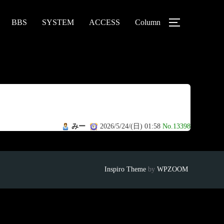
BBS
SYSTEM
ACCESS
Column
みー
2026/5/24/(日) 01:58
No.13398
Inspiro Theme
by
WPZOOM