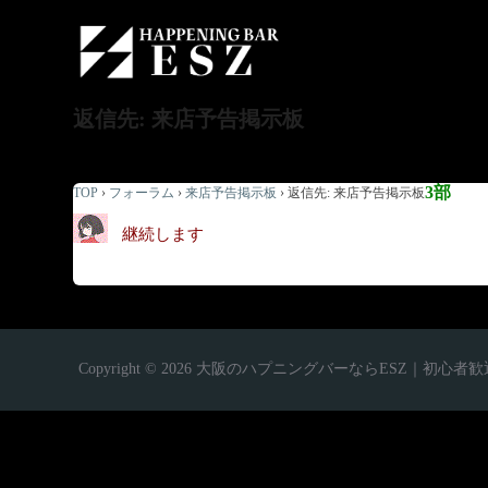
返信先: 来店予告掲示板
3部
TOP
›
フォーラム
›
来店予告掲示板
›
返信先: 来店予告掲示板
継続します
Copyright © 2026 大阪のハプニングバーならESZ｜初