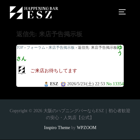
返信先: 来店予告掲示板
ゆ
TOP
›
フォーラム
›
来店予告掲示板
›
返信先: 来店予告掲示板
う
さん
ご来店お待ちしてます
ESZ
2026/5/23/(土) 22:53
No.13354
Copyright © 2026 大阪のハプニングバーならESZ｜初心者歓迎
の安心・人気店【公式】
Inspiro Theme
by
WPZOOM