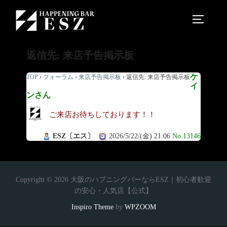
返信先: 来店予告掲示板
ケ
TOP
›
フォーラム
›
来店予告掲示板
›
返信先: 来店予告掲示板
イ
ンさん
ご来店お待ちしております！！
ESZ〔エス〕
2026/5/22/(金) 21:06
No.13146
Copyright © 2026 大阪のハプニングバーならESZ｜初心者歓迎
の安心・人気店【公式】
Inspiro Theme
by
WPZOOM