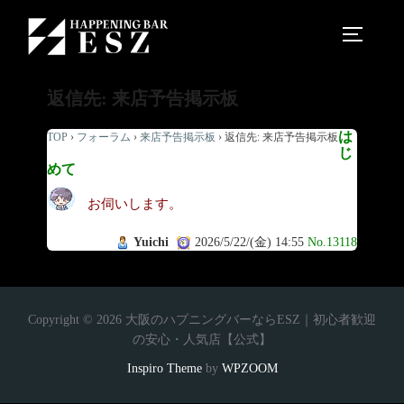
返信先: 来店予告掲示板
は
TOP
›
フォーラム
›
来店予告掲示板
›
返信先: 来店予告掲示板
じ
めて
お伺いします。
Yuichi
2026/5/22/(金) 14:55
No.13118
Copyright © 2026 大阪のハプニングバーならESZ｜初心者歓迎
の安心・人気店【公式】
Inspiro Theme
by
WPZOOM