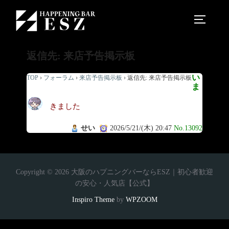
返信先: 来店予告掲示板
い
TOP
›
フォーラム
›
来店予告掲示板
›
返信先: 来店予告掲示板
ま
きました
せい
2026/5/21/(木) 20:47
No.13092
Copyright © 2026 大阪のハプニングバーならESZ｜初心者歓迎
の安心・人気店【公式】
Inspiro Theme
by
WPZOOM