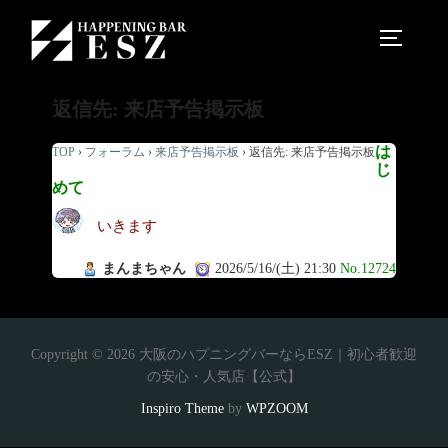
返信先: 来店予告掲示板
は
TOP
›
フォーラム
›
来店予告掲示板
›
返信先: 来店予告掲示板
じ
めて
いきます
まんまちゃん
2026/5/16/(土) 21:30
No.12724
Copyright © 2026 大阪のハプニングバーならESZ｜初心者歓迎
の安心・人気店【公式】
Inspiro Theme
by
WPZOOM