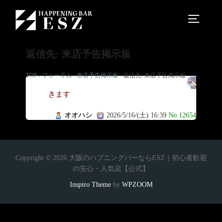
返信先: 来店予告掲示板
TOP
›
フォーラム
›
来店予告掲示板
›
返信先: 来店予告掲示板
い
きます
オオハシ
2026/5/16/(土) 16:39
No.12654
Copyright © 2026 大阪のハプニングバーならESZ｜初心者歓迎
の安心・人気店【公式】
Inspiro Theme
by
WPZOOM