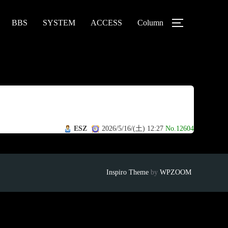
BBS
SYSTEM
ACCESS
Column
ESZ
2026/5/16/(土) 12:27
No.12604
Inspiro Theme
by
WPZOOM