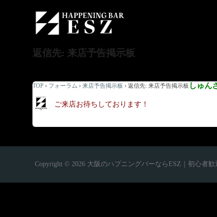
返信先: 来店予告掲示板
しゅん
TOP
›
フォーラム
›
来店予告掲示板
›
返信先: 来店予告掲示板
ご来店お待ちしております！
Copyright © 2026 大阪のハプニングバーならESZ｜初