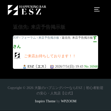
返信先: 来店予告掲示板
す
TOP
›
フォーラム
›
来店予告掲示板
›
返信先: 来店予告掲示板
ー
さん
ご来店お待ちしております！！
ESZ〔エス〕
2026/7/5/(日) 19:43
No.16946
Copyright © 2026 大阪のハプニングバーならESZ｜初心者歓迎
の安心・人気店【公式】
Inspiro Theme
by
WPZOOM