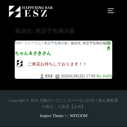
返信先: 来店予告掲示板
ゆ
TOP
›
フォーラム
›
来店予告掲示板
›
返信先: 来店予告掲示板
き
ちゃん＆さきさん
ご来店お待ちしております！！
ESZ
2026/6/28/(日) 17:09
No.16456
Copyright © 2026 大阪のハプニングバーならESZ｜初心者歓迎
の安心・人気店【公式】
Inspiro Theme
by
WPZOOM