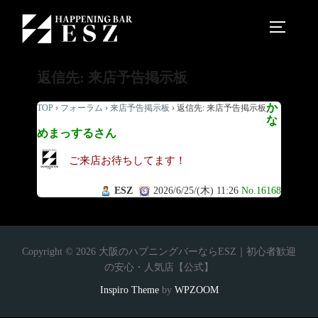
返信先: 来店予告掲示板
か
TOP
›
フォーラム
›
来店予告掲示板
›
返信先: 来店予告掲示板
な
めまっするさん
ご来店お待ちしてます！
ESZ
2026/6/25/(木) 11:26
No.16168
Copyright © 2026 大阪のハプニングバーならESZ｜初心者歓迎
の安心・人気店【公式】
Inspiro Theme
by
WPZOOM