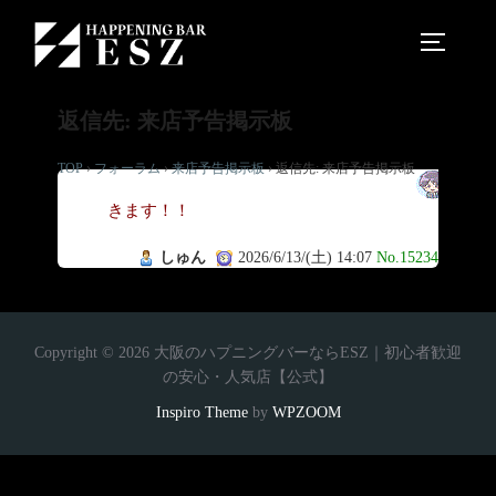
返信先: 来店予告掲示板
TOP
›
フォーラム
›
来店予告掲示板
›
返信先: 来店予告掲示板
行
きます！！
しゅん
2026/6/13/(土) 14:07
No.15234
Copyright © 2026 大阪のハプニングバーならESZ｜初心者歓迎
の安心・人気店【公式】
Inspiro Theme
by
WPZOOM